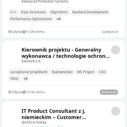
Advanced Protection Systems
C++
Data Structures
Algorithms
Backend Development
Performance Optimization
+4
Gdynia
13 dni temu
Kierownik projektu - Generalny
wykonawca / technologie ochrony
środowiska dla energetyki /
Elemont S.A.
kogeneracja (K/M)
zarządzanie projektami
budownictwo
MS Project
CAD
FIDIC
+5
Gdynia
13 dni temu
IT Product Consultant z j.
niemieckim – Customer
Intelligence (B2B)
dmTECH Polska