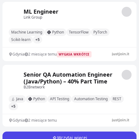
ML Engineer
Link Group
Machine Learning
Python
TensorFlow
PyTorch
Scikit-learn
+5
Gdynia
2 miesiące temu
WYGASA WKRÓTCE
Senior QA Automation Engineer
(Java/Python) – 40% Part Time
B2Bnetwork
Java
Python
API Testing
Automation Testing
REST
+5
Gdynia
2 miesiące temu
Wczytaj więcej