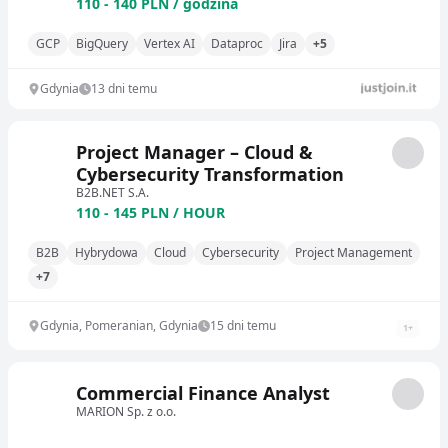
110 - 140 PLN / godzina
GCP
BigQuery
Vertex AI
Dataproc
Jira
+5
Gdynia
13 dni temu
Project Manager – Cloud &
Cybersecurity Transformation
B2B.NET S.A.
110 - 145 PLN / HOUR
B2B
Hybrydowa
Cloud
Cybersecurity
Project Management
+7
Gdynia, Pomeranian, Gdynia
15 dni temu
1
+
Commercial Finance Analyst
MARION Sp. z o.o.