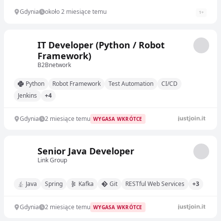
Gdynia
około 2 miesiące temu
1
+
IT Developer (Python / Robot
Framework)
B2Bnetwork
Python
Robot Framework
Test Automation
CI/CD
Jenkins
+4
Gdynia
2 miesiące temu
WYGASA WKRÓTCE
Senior Java Developer
Link Group
Java
Spring
Kafka
Git
RESTful Web Services
+3
Gdynia
2 miesiące temu
WYGASA WKRÓTCE