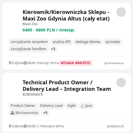
Kierownik/Kierowniczka Sklepu -
Maxi Zoo Gdynia Altus (cały etat)
Maxi Zoo
6400 - 6800 PLN / miesiąc
zarządzanie zespołem
analiza KPI
obsługa klienta
sprzedaż
zarządzanie handlem
+2
Gdynia
około miesiąc temu
WYGASA WKRÓTCE
Technical Product Owner /
Delivery Lead – Integration Team
B2Bnetwork
Product Owner
Delivery Lead
Agile
Java
Microservices
+5
Gdynia
około 2 miesiące temu