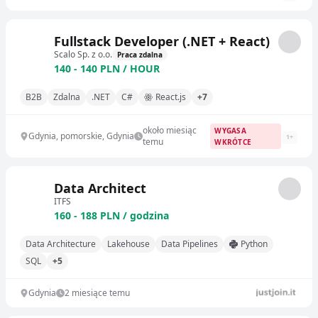
Fullstack Developer (.NET + React)
Scalo Sp. z o.o.
Praca zdalna
140 - 140 PLN / HOUR
B2B
Zdalna
.NET
C#
React.js
+7
około miesiąc
WYGASA
Gdynia, pomorskie, Gdynia
1
+
temu
WKRÓTCE
Data Architect
ITFS
160 - 188 PLN / godzina
Data Architecture
Lakehouse
Data Pipelines
Python
SQL
+5
Gdynia
2 miesiące temu