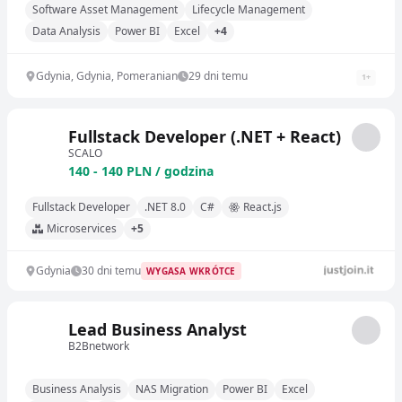
Software Asset Management
Lifecycle Management
Data Analysis
Power BI
Excel
+4
Gdynia, Gdynia, Pomeranian
29 dni temu
1
+
Fullstack Developer (.NET + React)
SCALO
140 - 140 PLN / godzina
Fullstack Developer
.NET 8.0
C#
React.js
Microservices
+5
Gdynia
30 dni temu
WYGASA WKRÓTCE
Lead Business Analyst
B2Bnetwork
Business Analysis
NAS Migration
Power BI
Excel