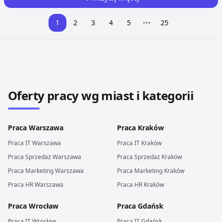
1
2
3
4
5
25
More pages
Przeglądaj oferty pracy w innych miastach i krajach
Oferty pracy wg miast i kategorii
Praca
Warszawa
Praca
Kraków
Praca
IT
Warszawa
Praca
IT
Kraków
Praca
Sprzedaż
Warszawa
Praca
Sprzedaż
Kraków
Praca
Marketing
Warszawa
Praca
Marketing
Kraków
Praca
HR
Warszawa
Praca
HR
Kraków
Praca
Wrocław
Praca
Gdańsk
Praca
IT
Wrocław
Praca
IT
Gdańsk