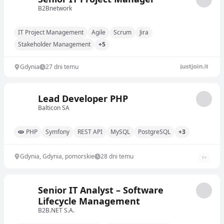
B2Bnetwork
IT Project Management
Agile
Scrum
Jira
Stakeholder Management
+5
Gdynia
27 dni temu
Lead Developer PHP
Balticon SA
PHP
Symfony
REST API
MySQL
PostgreSQL
+3
Gdynia, Gdynia, pomorskie
28 dni temu
1
+
Senior IT Analyst – Software
Lifecycle Management
B2B.NET S.A.