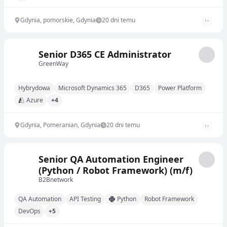
Gdynia, pomorskie, Gdynia
20 dni temu
1
+
Senior D365 CE Administrator
GreenWay
Hybrydowa
Microsoft Dynamics 365
D365
Power Platform
Azure
+4
Gdynia, Pomeranian, Gdynia
20 dni temu
1
+
Senior QA Automation Engineer
(Python / Robot Framework) (m/f)
B2Bnetwork
QA Automation
API Testing
Python
Robot Framework
DevOps
+5