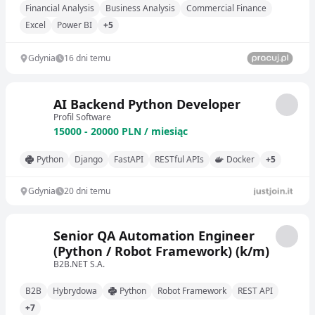
Financial Analysis
Business Analysis
Commercial Finance
Excel
Power BI
+5
Gdynia
16 dni temu
AI Backend Python Developer
Profil Software
15000 - 20000 PLN / miesiąc
Python
Django
FastAPI
RESTful APIs
Docker
+5
Gdynia
20 dni temu
Senior QA Automation Engineer
(Python / Robot Framework) (k/m)
B2B.NET S.A.
B2B
Hybrydowa
Python
Robot Framework
REST API
+7