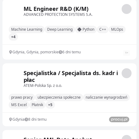
ML Engineer R&D (K/M)
ADVANCED PROTECTION SYSTEMS S.A.
Machine Learning
Deep Learning
Python
C++
MLOps
+4
Gdynia, Gdynia, pomorskie
6 dni temu
1
+
Specjalistka / Specjalista ds. kadr i
płac
ATEM-Polska Sp. z o.o.
prawo pracy
ubezpieczenia społeczne
naliczanie wynagrodzeń
MS Excel
Płatnik
+5
Gdynia
8 dni temu