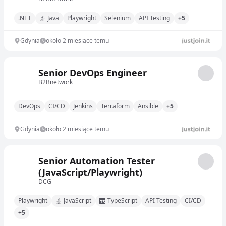
.NET
Java
Playwright
Selenium
API Testing
+5
Gdynia
około 2 miesiące temu
Senior DevOps Engineer
B2Bnetwork
DevOps
CI/CD
Jenkins
Terraform
Ansible
+5
Gdynia
około 2 miesiące temu
Senior Automation Tester
(JavaScript/Playwright)
DCG
Playwright
JavaScript
TypeScript
API Testing
CI/CD
+5