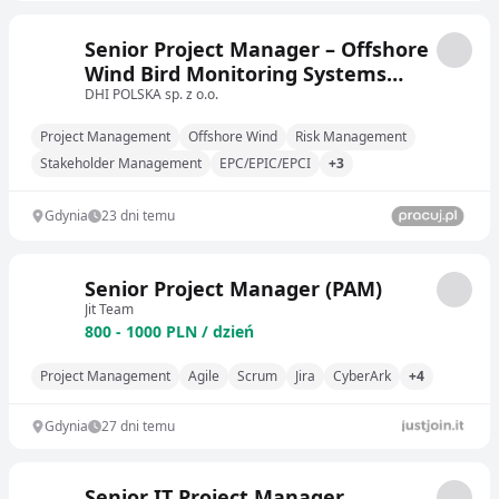
Senior Project Manager – Offshore
Wind Bird Monitoring Systems
(DHI MUSE)
DHI POLSKA sp. z o.o.
Project Management
Offshore Wind
Risk Management
Stakeholder Management
EPC/EPIC/EPCI
+3
Gdynia
23 dni temu
Senior Project Manager (PAM)
Jit Team
800 - 1000 PLN / dzień
Project Management
Agile
Scrum
Jira
CyberArk
+4
Gdynia
27 dni temu
Senior IT Project Manager