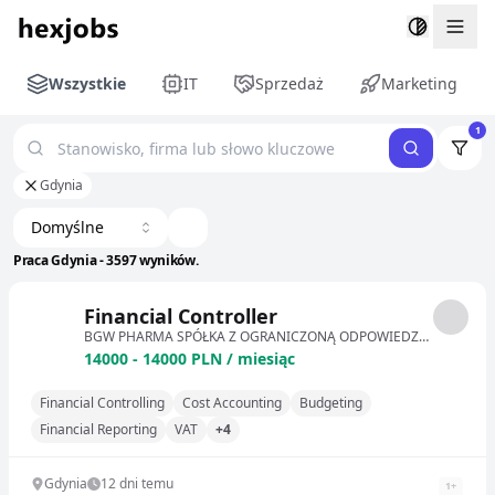
Togg
Wszystkie
IT
Sprzedaż
Marketing
1
Gdynia
Domyślne
Praca Gdynia - 3597 wyników.
Financial Controller
BGW PHARMA SPÓŁKA Z OGRANICZONĄ ODPOWIEDZIALNOŚCIĄ
14000 - 14000 PLN / miesiąc
Financial Controlling
Cost Accounting
Budgeting
Financial Reporting
VAT
+4
Gdynia
12 dni temu
1
+