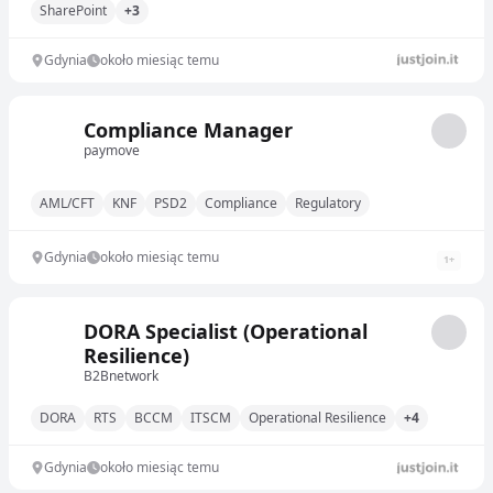
SharePoint
+3
Gdynia
około miesiąc temu
Compliance Manager
paymove
AML/CFT
KNF
PSD2
Compliance
Regulatory
Gdynia
około miesiąc temu
1
+
DORA Specialist (Operational
Resilience)
B2Bnetwork
DORA
RTS
BCCM
ITSCM
Operational Resilience
+4
Gdynia
około miesiąc temu